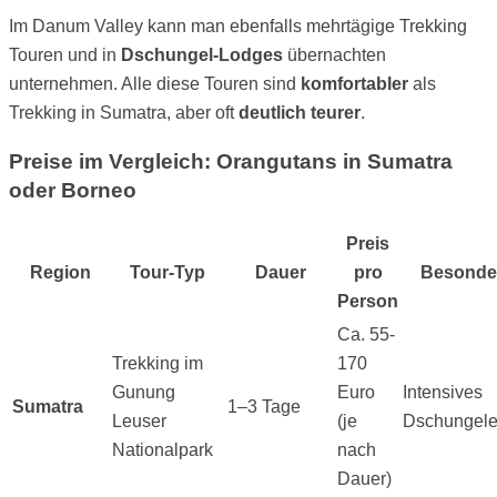
Im Danum Valley kann man ebenfalls mehrtägige Trekking
Touren und in
Dschungel-Lodges
übernachten
unternehmen. Alle diese Touren sind
komfortabler
als
Trekking in Sumatra, aber oft
deutlich teurer
.
Preise im Vergleich: Orangutans in Sumatra
oder Borneo
Preis
Region
Tour-Typ
Dauer
pro
Besonder
Person
Ca. 55-
Trekking im
170
Gunung
Euro
Intensives
Sumatra
1–3 Tage
Leuser
(je
Dschungele
Nationalpark
nach
Dauer)