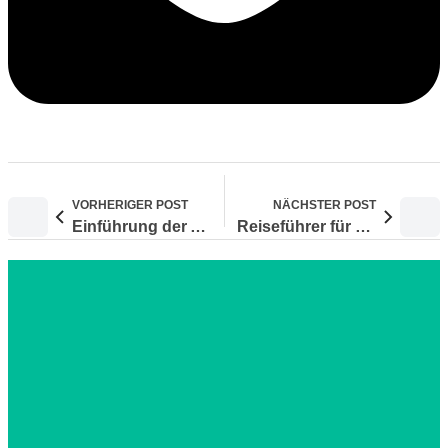
VORHERIGER POST
NÄCHSTER POST
Einführung der All Indonesia Einreisekarte: Was Reisende nach Sumatra wissen müssen
Reiseführer für die Insel Belitung