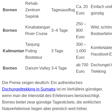
Rehab-
Ca. 20
Einfach und
Borneo
Zentrum
Tagesausflug
Euro
günstig
Sepilok
250 –
Kinabatangan
Wild, schön
Borneo
3–4 Tage
800
River Cruise
Bootserfah
Euro
Tanjung
300 –
Komfortabl
Kalimantan
Puting
3 Tage
1.000
Hausboot-E
Bootstour
Euro
ab 700
Dschungel-
Borneo
Danum Valley
3-4 Tage
Euro
Trekking
Die Preise zeigen deutlich: Ein authentisches
Dschungeltrekking in Sumatra
ist im Verhältnis günstiger,
wenn man die Intensität des Erlebnisses berücksichtigt.
Borneo bietet zwar günstige Tagestickets, die wirklichen
Naturerlebnisse liegen aber preislich weit höher.