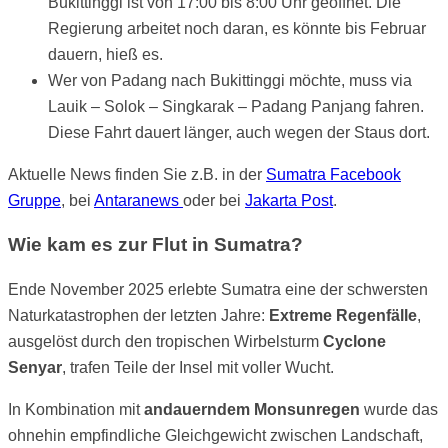
Bukittinggi ist von 17:00 bis 8:00 Uhr geöffnet. Die
Regierung arbeitet noch daran, es könnte bis Februar
dauern, hieß es.
Wer von Padang nach Bukittinggi möchte, muss via
L
auik – Solok – Singkarak – Padang Panjang
fahren.
Diese Fahrt dauert länger, auch wegen der Staus dort.
Aktuelle News finden Sie z.B. in der
Sumatra Facebook
Gruppe
, bei
Antaranews
oder bei
Jakarta Post
.
Wie kam es zur Flut in Sumatra?
Ende November 2025 erlebte Sumatra eine der schwersten
Naturkatastrophen der letzten Jahre:
Extreme Regenfälle
,
ausgelöst durch den tropischen Wirbelsturm
Cyclone
Senyar
, trafen Teile der Insel mit voller Wucht.
In Kombination mit
andauerndem Monsunregen
wurde das
ohnehin empfindliche Gleichgewicht zwischen Landschaft,